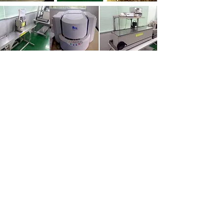
FUJIHIRO PHILIPPINES, INC.
Special Export Processing Zone,
Gateway Business Park,
Javalera General Trias, Cavite, Philippines
+63(46)433-0142